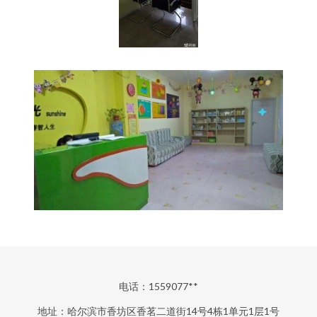
电话：1559077**
地址：哈尔滨市香坊区香茗二道街14号4栋1单元1层1号