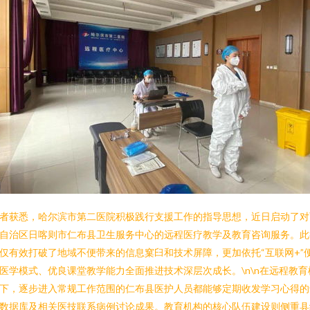
者获悉，哈尔滨市第二医院积极践行支援工作的指导思想，近日启动了对
自治区日喀则市仁布县卫生服务中心的远程医疗教学及教育咨询服务。此
仅有效打破了地域不便带来的信息窠臼和技术屏障，更加依托“互联网+”
医学模式、优良课堂教学能力全面推进技术深层次成长。\n\n在远程教育
下，逐步进入常规工作范围的仁布县医护人员都能够定期收发学习心得的
数据库及相关医技联系病例讨论成果。教育机构的核心队伍建设则侧重县